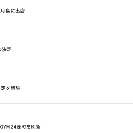
店を月島に出店
の決定
協定を締結
TGYM24要町を刷新