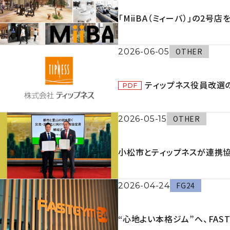
「MiiBA（ミィーバ）」の2号
OTHER
2026-06-05
ティップネス役員改選
OTHER
2026-05-15
小松市とティップネスが連携
FG24
2026-04-24
“心地よい本格ジム”へ、FAS