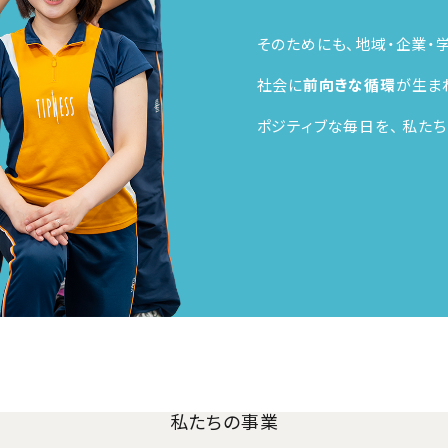
そのためにも、地域・企業・
社会に
前向きな循環
が生ま
ポジティブな毎日を、
私たち
私たちの事業