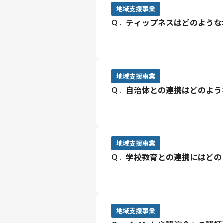
地域支援事業
ティップネスはどのような
ティップネスは、民間フィッ
の解決に取り組んでいます。
地域支援事業
主な活動は以下の通りです。
自治体との連携はどのよう
・健康（地域の健康づくりに
└生活習慣病の予防、介護
・子育て（未来の人材 子育
目的や規模に応じて、以下の
└健やかな心と体を育てる
・包括連携協定による健康支
地域支援事業
健康の基礎作りや体力の向
・委託事業としての健康教室
学校教育との連携にはどの
・防災 （災害時等における
・地域イベントへの講師派遣
└帰宅困難者対策への協力
・公共施設（指定管理）の運
ご要望や地域課題に応じて、
子どもたちの運動能力・体力
水泳・体育授業への講師派遣
地域支援事業
教育現場と協働した取り組み