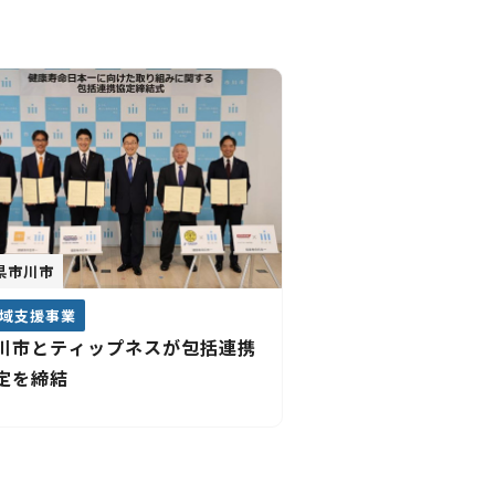
県市川市
域支援事業
川市とティップネスが包括連携
定を締結