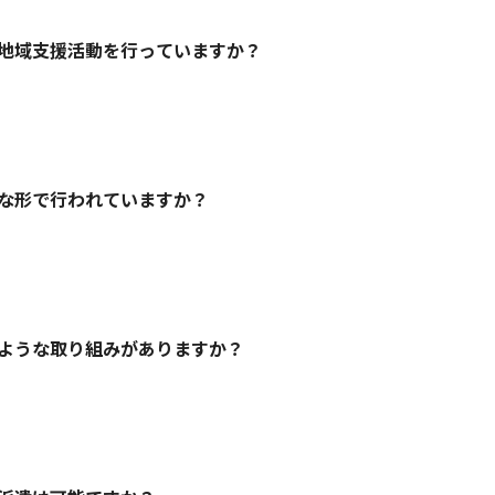
地域支援活動を行っていますか？
トネスクラブとして培った運動指導ノウハウを活かし、自治体
な形で行われていますか？
関すること）
予防、スポーツに触れる機会など
て支援の推進に関すること）
ような連携形態で実施しています。
こと、親子の居場所づくり・交流、
援や地域活性化事業
上、学校水泳授業受託など
・介護予防プログラム運営
ような取り組みがありますか？
被災者への支援や協力に関すること）
や健康測定会の共催
、災害フレイル対策、免疫ケア体操など
営
柔軟に設計いたします。
低下に対応するため、「水泳」「体育のミカタ」などの学校体
、着衣泳体験会、教員向け研修、姿勢改善・体づくりプログラ
を展開しています。