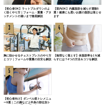
【初心者OK】ラットプルダウンのよ
【室内OK】内臓脂肪を減らす運動5
く効くやり方｜フォーム・重量・アタ
選！健康にも悪いお腹の脂肪は落とせ
ッチメントの違いまで徹底解説
ます
胸に効かせるチェストプレスのやり方
【無理なく落とす】体脂肪率を1％減
とコツ｜フォームや重量の目安も解説
らすには？4つの方法＆コツを解説
【初心者向け】ダンベル筋トレメニュ
ー9選｜二の腕など上半身の部位別ト